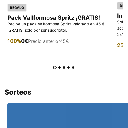
DES
REGALO
Ins
Pack Vallformosa Spritz ¡GRATIS!
Solic
Recibe un pack Vallformosa Spritz valorado en 45 €
acced
¡GRATIS! solo por ser suscriptor.
25% p
100%
0€
Precio anterior
45€
25%
Sorteos