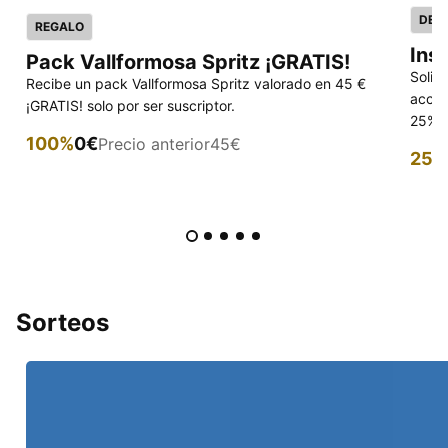
DES
REGALO
Ins
Pack Vallformosa Spritz ¡GRATIS!
Solic
Recibe un pack Vallformosa Spritz valorado en 45 €
acced
¡GRATIS! solo por ser suscriptor.
25% p
100%
0€
Precio anterior
45€
25%
Sorteos